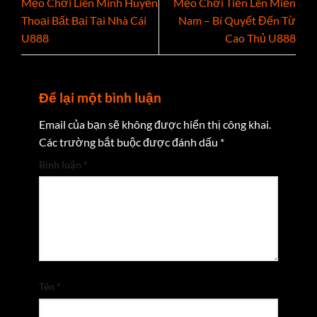
Mẹo Chơi Liên Minh Huyền
Mẹo Chơi Tiến Lên Miền
Thoại Bất Bại Tại Nhà Cái
Nam – Bí Quyết Đến Từ
U888
Cao Thủ U888
Để lại một bình luận
Email của bạn sẽ không được hiển thị công khai.
Các trường bắt buộc được đánh dấu
*
Bình luận
*
Tên
*