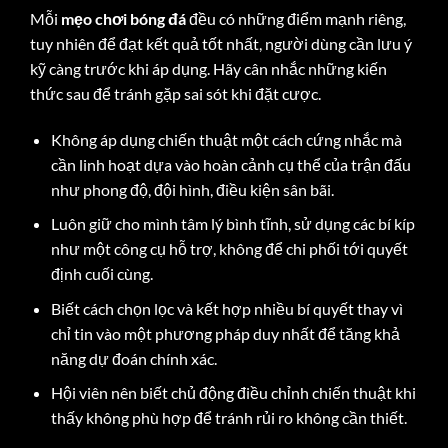
Mỗi
mẹo chơi bóng đá
đều có những điểm mạnh riêng,
tuy nhiên để đạt kết quả tốt nhất, người dùng cần lưu ý
kỹ càng trước khi áp dụng. Hãy cân nhắc những kiến
thức sau để tránh gặp sai sót khi đặt cược.
Không áp dụng chiến thuật một cách cứng nhắc mà
cần linh hoạt dựa vào hoàn cảnh cụ thể của trận đấu
như phong độ, đội hình, điều kiện sân bãi.
Luôn giữ cho mình tâm lý bình tĩnh, sử dụng các bí kíp
như một công cụ hỗ trợ, không để chi phối tới quyết
định cuối cùng.
Biết cách chọn lọc và kết hợp nhiều bí quyết thay vì
chỉ tin vào một phương pháp duy nhất để tăng khả
năng dự đoán chính xác.
Hội viên nên biết chủ động điều chỉnh chiến thuật khi
thấy không phù hợp để tránh rủi ro không cần thiết.