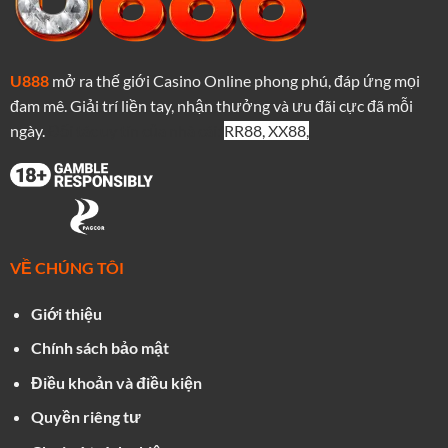
U888
mở ra thế giới Casino Online phong phú, đáp ứng mọi
đam mê. Giải trí liền tay, nhận thưởng và ưu đãi cực đã mỗi
ngày.
Đối tác uy tín của nhà cái:
RR88
,
XX88
,
VỀ CHÚNG TÔI
Giới thiệu
Chính sách bảo mật
Điều khoản và điều kiện
Quyền riêng tư