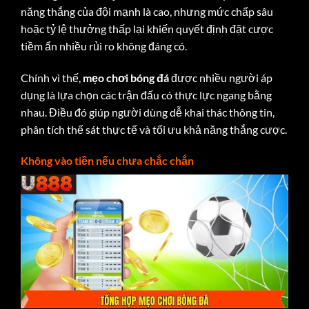
năng thắng của đội mạnh là cao, nhưng mức chấp sâu
hoặc tỷ lệ thưởng thấp lại khiến quyết định đặt cược
tiềm ẩn nhiều rủi ro không đáng có.
Chính vì thế,
mẹo chơi bóng đá
được nhiều người áp
dụng là lựa chọn các trận đấu có thực lực ngang bằng
nhau. Điều đó giúp người dùng dễ khai thác thông tin,
phân tích thế sát thực tế và tối ưu khả năng thắng cược.
Không vào tiền nếu chưa chắc chắn