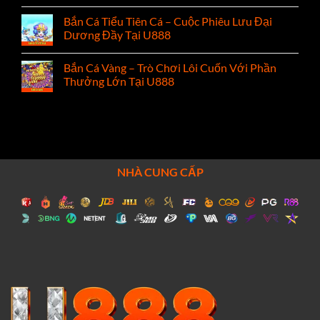
Bắn Cá Tiểu Tiên Cá – Cuộc Phiêu Lưu Đại
Dương Đầy Tại U888
Bắn Cá Vàng – Trò Chơi Lôi Cuốn Với Phần
Thưởng Lớn Tại U888
NHÀ CUNG CẤP