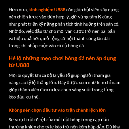
Hơn nữa,
kinh nghiệm U888
còn giúp hội viên xây dựng
nên chiến lược vào tiền hợp lý, giữ vững tâm lý cũng
như phát triển kỹ năng phân tích tình huống trên sân cỏ.
Nhờ đó, việc đầu tư cho mọi ván cược trở nên bài bản
và hiệu quả hơn, mở rộng cơ hội thành công lâu dài
trong khi nhập cuộc vào cá độ bóng đá.
Hé lộ những mẹo chơi bóng đá nên áp dụng
từ U888
Mọi bí quyết khi cá độ là yếu tố giúp người tham gia
nâng cao tỷ lệ thắng lớn. Đây được xem như kim chỉ nam
giúp thành viên đưa ra lựa chọn sáng suốt trong từng
kèo đấu, cụ thể.
Không nên chọn đầu tư vào trận chênh lệch lớn
Sự vượt trội rõ rệt của một đội bóng trong cặp đấu
thường khiến cho tỷ lệ kèo trở nên kém hấp dẫn. Dù khả