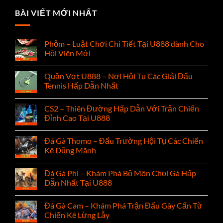
BÀI VIẾT MỚI NHẤT
Phỏm – Luật Chơi Chi Tiết Tại U888 dành Cho
Hội Viên Mới
Quần Vợt U888 – Nơi Hội Tụ Các Giải Đấu
Tennis Hấp Dẫn Nhất
CS2 – Thiên Đường Hấp Dẫn Với Trận Chiến
Đỉnh Cao Tại U888
Đá Gà Thomo – Đấu Trường Hội Tụ Các Chiến
Kê Dũng Mãnh
Đá Gà Phi – Khám Phá Bộ Môn Chọi Gà Hấp
Dẫn Nhất Tại U888
Đá Gà Cam – Khám Phá Trận Đấu Gây Cấn Từ
Chiến Kê Lừng Lẫy