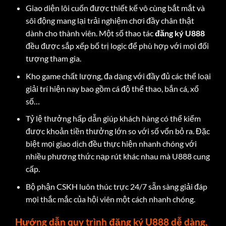
Giao diện lôi cuốn được thiết kế vô cùng bắt mắt và
sôi động mang lại trải nghiệm chơi đầy chân thật
dành cho thành viên. Một số thao tác
đăng ký U888
đều được sắp xếp bố trị logic để phù hợp với mọi đối
tượng tham gia.
Kho game chất lượng, đa dạng với đầy đủ các thể loại
giải trí hiện nay bao gồm cá độ thể thao, bắn cá, xổ
số…
Tỷ lệ thưởng hấp dẫn giúp khách hàng có thể kiếm
được khoản tiền thưởng lớn so với số vốn bỏ ra. Đặc
biệt mọi giao dịch đều thực hiện nhanh chóng với
nhiều phương thức nạp rút khác nhau mà U888 cung
cấp.
Bộ phận CSKH luôn thúc trực 24/7 sẵn sàng giải đáp
mọi thắc mắc của hội viên một cách nhanh chóng.
Hướng dẫn quy trình đăng ký U888 dễ dàng,