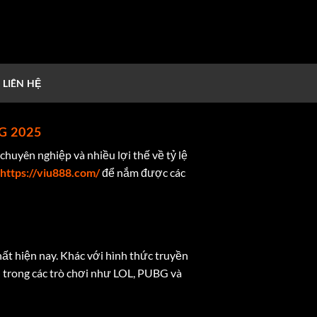
LIÊN HỆ
G 2025
huyên nghiệp và nhiều lợi thế về tỷ lệ
https://viu888.com/
để nắm được các
ất hiện nay. Khác với hình thức truyền
h trong các trò chơi như LOL, PUBG và