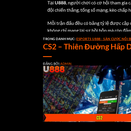
Tại
U888
, người chơi có cơ hội tham gia
đội chiến thắng, tổng số mạng, kèo chấp 
Mỗi trận đấu đều có bảng tỷ lệ được cập n
không chỉ mang lại sự hồi hộp mà còn đả
TRONG DANH MỤC:
ESPORTS U888 - SÀN CƯỢC NỔI
CS2 – Thiên Đường Hấp D
ĐĂNG BỞI
ADMIN