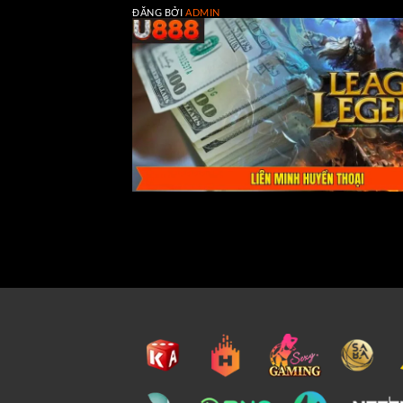
ĐĂNG BỞI
ADMIN