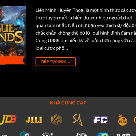
Liên Minh Huyền Thoại là một hình thức cá cượ
trực tuyến mới lạ hiện được nhiều người chơi
quan tâm nhất. Nếu như bạn yêu thích sự độc đ
chắc chắn không thể bỏ lỡ loại hình đình đám nà
Cùng U888 tìm hiểu kỹ về luật chơi cùng với các
loại cược phổ…
TIẾP TỤC ĐỌC
→
NHÀ CUNG CẤP
Cá cược Liên Minh Huyền Thoại dễ dàng tại nhà cái