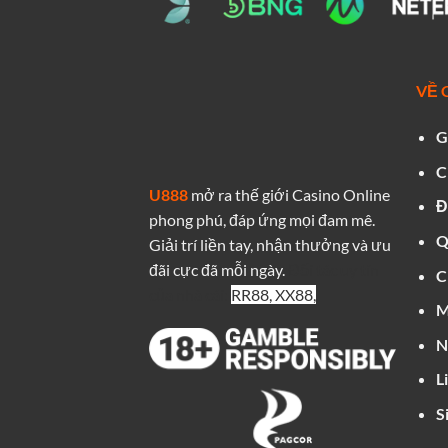
Fortnite tại sảnh Esports U888
Fortnite cũng là một tựa game đáng chú ý
VỀ 
trở thành một hiện tượng trong cộng đồng
G
Các trận đấu
Esports U888
không chỉ kịch
C
hoạt cho phép khách hàng chọn nhiều hình
U888
mở ra thế giới Casino Online
Đ
phong phú, đáp ứng mọi đam mê.
Cá cược game CS2
Q
Giải trí liền tay, nhận thưởng và ưu
CS2, phiên bản mới nhất của trò chơi Cou
đãi cực đã mỗi ngày.
Đối tác uy tín
C
cạnh tranh cao, trò chơi mang đến trải ng
của nhà cái:
RR88
,
XX88
,
M
Các giải đấu CS2 diễn ra liên tục, tạo cơ
N
sân chơi, thành viên có khả năng đặt cượ
L
Ưu điểm không thể bỏ q
S