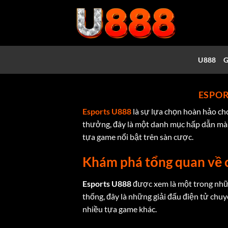
Bỏ
qua
nội
dung
U888
G
ESPOR
Esports U888
là sự lựa chọn hoàn hảo cho
thưởng, đây là một danh mục hấp dẫn mà k
tựa game nổi bật trên sàn cược.
Khám phá tổng quan về c
Esports U888
được xem là một trong nhữn
thống, đây là những giải đấu điện tử chu
nhiều tựa game khác.