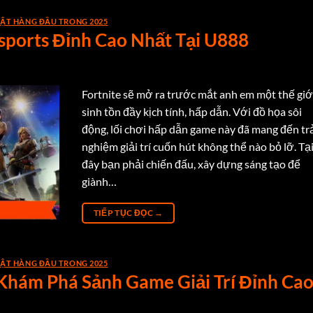
 BẬT HÀNG ĐẦU TRONG 2025
Esports Đỉnh Cao Nhất Tại U888
Khái quát về sân chơi Esports U888
Fortnite sẽ mở ra trước mắt anh em một thế giớ
sinh tồn đầy kịch tính, hấp dẫn. Với đồ họa sôi
 sảnh cá cược Esports U888
động, lối chơi hấp dẫn game này đã mang đến tr
nghiệm giải trí cuốn hút không thể nào bỏ lỡ. Tạ
ều game thủ và những người cá cược bởi sự phong phú và chất lượ
đây bạn phải chiến đấu, xây dựng sáng tạo để
 trí mà còn tạo cơ hội cho người chơi kiếm lời từ kiến thức và ch
giành…
TIẾP TỤC ĐỌC
→
hàng đầu trong danh sách những trò chơi được yêu thích tại sảnh
àng triệu người chơi trên khắp thế giới.
 BẬT HÀNG ĐẦU TRONG 2025
á cược cho những trận đấu hấp dẫn giữa các đội tuyển hàng đầu. Đ
Khám Phá Sảnh Game Giải Trí Đỉnh Ca
 quan trọng để tăng cường khả năng chiến thắng của người chơi.