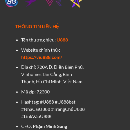
lối chơi độc đáo, Fortnite đã nhanh chóng
THÔNG TIN LIÊN HỆ
 Fortnite diễn ra thường xuyên.
Tên thương hiệu:
U888
 kỹ năng của mình. Hệ thống cá cược linh
Website chính thức:
https://viu888.com/
Địa chỉ: 720A Đ. Điện Biên Phủ,
Vinhomes Tân Cảng, Bình
 Với phong cách chơi đầy kịch tính và độ
Thạnh, Hồ Chí Minh, Việt Nam
Mã zip: 72300
 xuất sắc trên toàn cầu. Khi truy cập vào
Hashtag: #U888 #U888bet
những khoảnh khắc hành động hồi hộp.
#NhàCáiU888 #TrangChủU888
#LinkVàoU888
CEO:
Phạm Minh Sang