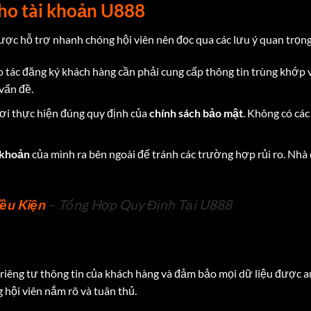
ho tài khoản U888
ược hỗ trợ nhanh chóng hội viên nên đọc qua các lưu ý quan trọng
ao tác đăng ký khách hàng cần phải cung cấp thông tin trùng khớp 
vấn đề.
ơi thực hiện đúng quy định của
chính sách bảo mật
. Không có các
i khoản
của mình ra bên ngoài để tránh các trường hợp rủi ro. Nhà
ều Kiện
– Tổng Hợp Quy Định Tại U888
riêng tư thông tin của khách hàng và đảm bảo mọi dữ liệu được an
 hội viên nắm rõ và tuân thủ.