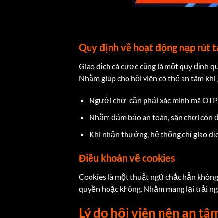
Quy định về hoạt động nạp rút 
Giao dịch cá cược cũng là một quy định q
Nhằm giúp cho hội viên có thể an tâm khi 
Người chơi cần phải xác minh mã OTP k
Nhằm đảm bảo an toàn, sân chơi còn đặt
Khi nhận thưởng, hệ thống chỉ giao dịc
Điều khoản về cookies
Cookies là một thuật ngữ chắc hẳn không cò
quyền hoặc không. Nhằm mang lại trải ngh
Lý do hội viên nên an t