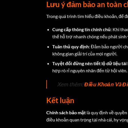
Lưu ý đảm bảo an toàn c
Trong quá trình tìm hiểu điều khoản, để đ
Cung cấp thông tin chính chủ
: Khi th
thể hỗ trợ nhanh chóng nếu phát sinh 
Tuân thủ quy định
: Đảm bảo người ch
không gian giải trí của mọi người.
Tuyệt đối đừng nên tiết lộ dữ liệu tà
hợp rò rỉ nguyên nhân đến từ hội viên.
Xem thêm:
Điều Khoản Và Đi
Kết luận
Chính sách bảo mật
là quy định về quyền 
điều khoản quan trọng tại nhà cái, hy vọng