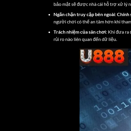
bảo mật sẽ được nhà cái hỗ trợ xử lý 
Ngăn chặn truy cập bên ngoài
:
Chính 
người chơi có thể an tâm hơn khi tham g
Trách nhiệm của sân chơi
: Khi đưa ra
rủi ro nào liên quan đến dữ liệu.