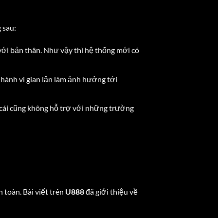
 sau:
với bản thân. Như vậy thì hệ thống mới có
 hành vi gian lận làm ảnh hưởng tới
 cái cũng không hỗ trợ với những trường
 toàn. Bài viết trên
U888
đã giới thiệu về