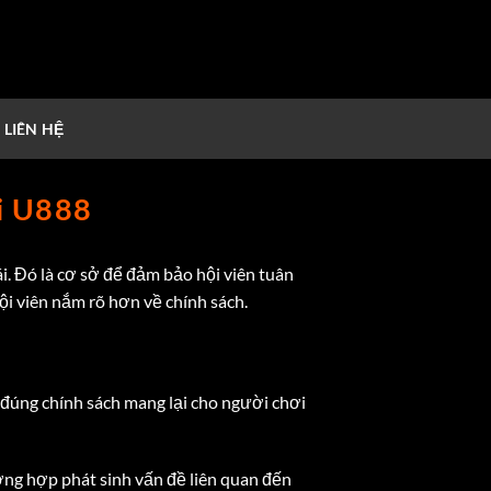
LIÊN HỆ
i U888
ái. Đó là cơ sở để đảm bảo hội viên tuân
hội viên nắm rõ hơn về chính sách.
ủ đúng chính sách mang lại cho người chơi
ờng hợp phát sinh vấn đề liên quan đến