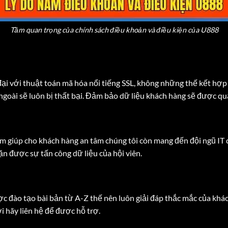
Tầm quan trọng của chính sách điều khoản và điều kiện của U888
đại với thuật toán mã hóa nổi tiếng SSL, không những thế kết hợp 
ngoài sẽ luôn bị thất bại. Đảm bảo dữ liệu khách hàng sẽ được quả
ằm giúp cho khách hàng an tâm chúng tôi còn mang đến đội ngũ IT 
n được sự tấn công dữ liệu của hội viên.
ược đào tạo bài bản từ A-Z thế nên luôn giải đáp thắc mắc của kh
i hãy liên hệ để được hỗ trợ.