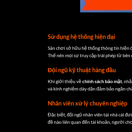
Sử dụng hệ thống hiện đại
Sân chơi sở hữu hệ thống thông tin hiện 
Thế nên mọi sự truy cập trái phép từ bên 
Đội ngũ kỹ thuật hàng đầu
Khi giới thiệu về
chính sách bảo mật
, nh
và kinh nghiệm dày dặn đảm bảo ngăn chặ
Nhân viên xử lý chuyên nghiệp
Đặc biệt, đội ngũ nhân viên tại nhà cái đ
đề nào liên quan đến tài khoản, người chơ