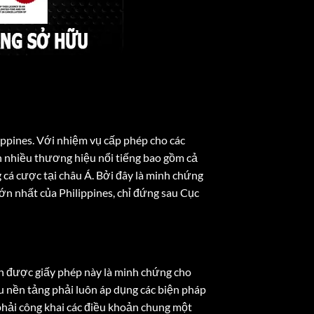
ippines. Với nhiệm vụ cấp phép cho các
nh nhiều thương hiệu nổi tiếng bao gồm cả
cá cược tại châu Á. Bởi đây là minh chứng
n nhất của Philippines, chỉ đứng sau Cục
 được giấy phép này là minh chứng cho
 nền tảng phải luôn áp dụng các biện pháp
phải công khai các điều khoản chung một