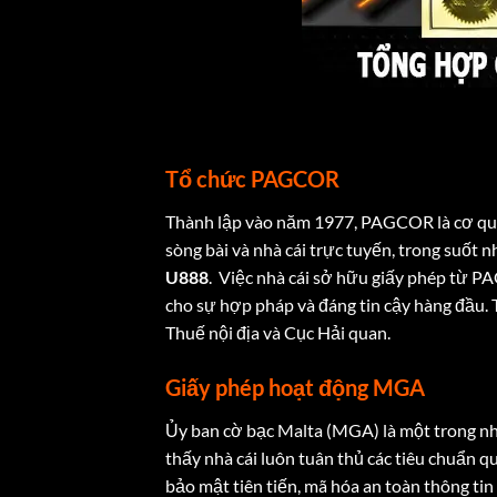
Tổ chức PAGCOR
Thành lập vào năm 1977, PAGCOR là cơ quan 
sòng bài và nhà cái trực tuyến, trong suốt
U888
.
Việc nhà cái sở hữu giấy phép từ P
cho sự hợp pháp và đáng tin cậy hàng đầu.
Thuế nội địa và Cục Hải quan.
Giấy phép hoạt động MGA
Ủy ban cờ bạc Malta (MGA) là một trong nh
thấy nhà cái luôn tuân thủ các tiêu chuẩn q
bảo mật tiên tiến, mã hóa an toàn thông ti