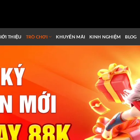
IỚI THIỆU
TRÒ CHƠI
KHUYẾN MÃI
KINH NGHIỆM
BLOG