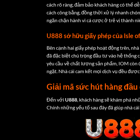
cách rõ ràng, đảm bảo khách hàng có thể dễ
cách công bằng, đồng thời xử lý nhanh chón
ngăn chặn hành vi cá cược ở trẻ vị thành ni
U888 sở hữu giấy phép của Isle o
Bên cạnh hai giấy phép hoạt động trên, nhà
đã đặc biệt chú trọng đầu tư vào hệ thống 
yêu cầu về chất lượng sản phẩm, IOM còn 
ngặt. Nhà cái cam kết mọi dịch vụ đều được
Giải mã sức hút hàng đầu 
Đến với
U888
, khách hàng sẽ khám phá nhữ
Chính những yếu tố sau đây đã giúp nhà cá