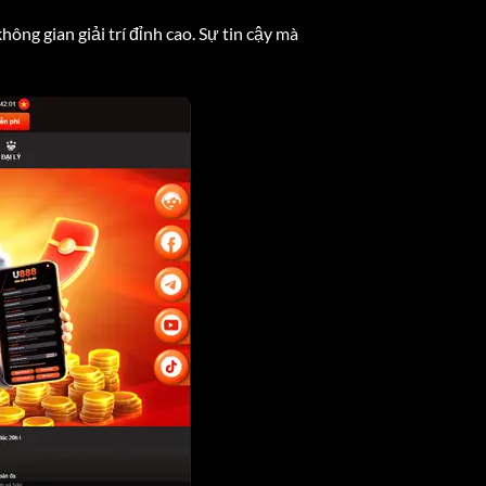
ông gian giải trí đỉnh cao. Sự tin cậy mà