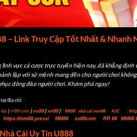
8 – Link Truy Cập Tốt Nhất & Nhanh 
 lĩnh vực cá cược trực tuyến hiện nay, đã khẳng định 
hành lập với sứ mệnh mang đến cho người chơi không g
phục đông đảo người chơi. Khám phá ngay!
ại địa chỉ:
|
|
kjc
|
rr88 com
|
xx88
|
xx88
|
|
RR88
|
nhà cái mm88
|
|
KJC
| | |
|
http
| |
https://mm88.press/
| |
MM88
| |
xx88com
| |
RR 88
|
MM88
 Nhà Cái Uy Tín U888