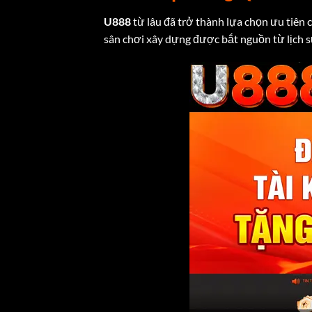
U888
từ lâu đã trở thành lựa chọn ưu tiên c
sân chơi xây dựng được bắt nguồn từ lịch s