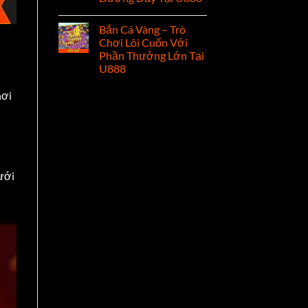
Bắn Cá Vàng – Trò
Chơi Lôi Cuốn Với
Phần Thưởng Lớn Tại
U888
hơi
ưới