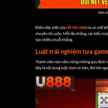
Nét ch
Điểm đặc biệt của
Nổ Hũ U888
là cơ chế kế
chuyền lôi cuốn. Mỗi lần thắng, các biểu t
tạo nhiều chuỗi thắng.
Luật trải nghiệm tựa ga
Thành viên nên nắm vững những quy định về
đây là nội dung luật chơi cơ bản, đòi hỏi ngư