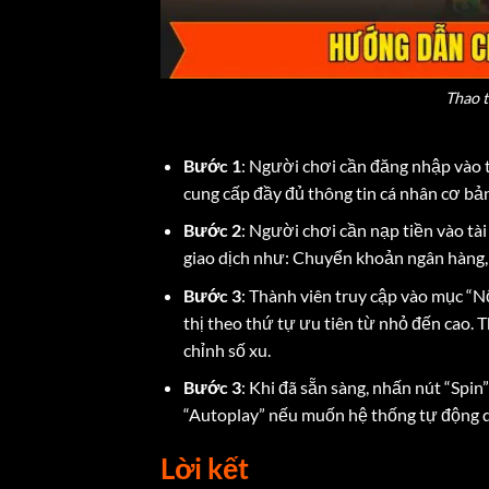
Thao t
Bước 1
: Người chơi cần đăng nhập vào 
cung cấp đầy đủ thông tin cá nhân cơ bản
Bước 2
: Người chơi cần nạp tiền vào t
giao dịch như: Chuyển khoản ngân hàng, v
Bước 3
: Thành viên truy cập vào mục “N
thị theo thứ tự ưu tiên từ nhỏ đến cao.
chỉnh số xu.
Bước 3
: Khi đã sẵn sàng, nhấn nút “Spi
“Autoplay” nếu muốn hệ thống tự động qu
Lời kết