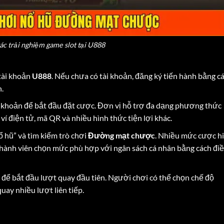
ác trải nghiệm game slot tại U888
tài khoản
U888
. Nếu chưa có tài khoản, đăng ký tiến hành bằng c
.
ài khoản để bắt đầu đặt cược. Đơn vị hỗ trợ đa dạng phương thức
í điện tử, mã QR và nhiều hình thức tiện lợi khác.
ổ hũ” và tìm kiếm trò chơi
Đường mạt chược
. Nhiều mức cược h
 Thành viên chọn mức phù hợp với ngân sách cá nhân bằng cách đi
n” để bắt đầu lượt quay đầu tiên. Người chơi có thể chọn chế độ
ay nhiều lượt liên tiếp.