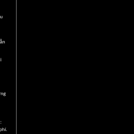
ều
sẵn
i
ợng
:
phí.