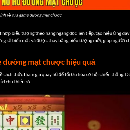
ính về tựa game đường mạt chược
t hợp biểu tượng theo hàng ngang dọc liên tiếp, tạo hiệu ứng dây
ượng sẽ biến mất và được thay bằng biểu tượng mới, giúp người c
me đường mạt chược hiệu quả
 cách thức tham gia quay hũ để tối ưu hóa cơ hội chiến thắng. D
ời chơi hiểu rõ.