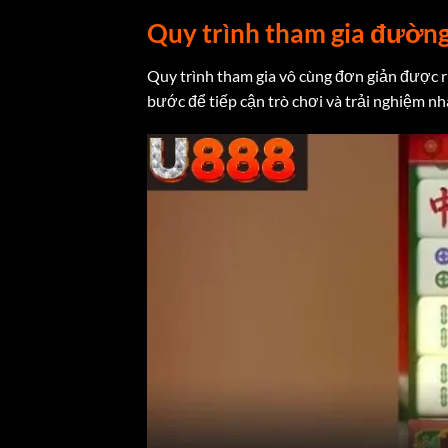
Quy trình tham gia đường
Quy trình tham gia vô cùng đơn giản được rú
bước để tiếp cận trò chơi và trải nghiệm n