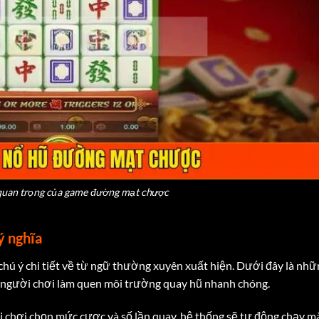
 quan trọng của game đường mạt chược
ý nghĩa
chú ý chi tiết về từ ngữ thường xuyên xuất hiện. Dưới đây là nhữ
rợ người chơi làm quen môi trường quay hũ nhanh chóng.
i chơi chọn mức cược và số lần quay, hệ thống sẽ tự động chạy m